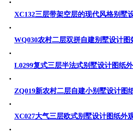
XC132三层带架空层的现代风格别墅
WQ030农村二层双拼自建别墅设计图
L0299复式三层半法式别墅设计图纸
ZQ019新农村二层自建小别墅设计图
XC027大气三层欧式别墅设计图纸外