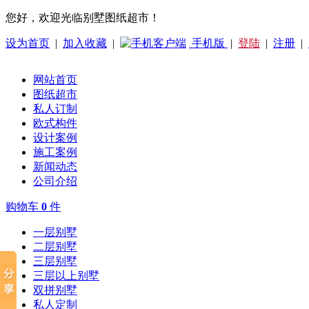
您好，欢迎光临别墅图纸超市！
设为首页
|
加入收藏
|
手机版
|
登陆
|
注册
|
网站首页
图纸超市
私人订制
欧式构件
设计案例
施工案例
新闻动态
公司介绍
购物车
0
件
一层别墅
二层别墅
三层别墅
三层以上别墅
双拼别墅
私人定制