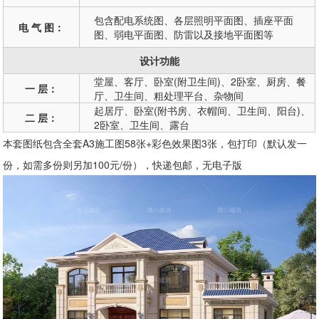
包含配电系统图、各层照明平面图、插座平面
电 气 图：
图、弱电平面图、防雷以及接地平面图等
设计功能
堂屋、客厅、卧室(附卫生间)、2卧室、厨房、餐
一 层：
厅、卫生间、粗处理平台、杂物间
起居厅、卧室(附书房、衣帽间、卫生间、阳台)、
二 层：
2卧室、卫生间、露台
本套图纸包含全套A3施工图58张+彩色效果图3张，包打印（默认发一
份，如需多份则另加100元/份），快递包邮，无电子版