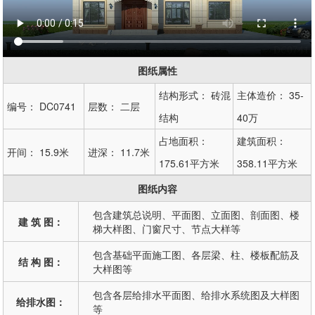
图纸属性
结构形式：
砖混
主体造价：
35-
编号：
DC0741
层数：
二层
结构
40万
占地面积：
建筑面积：
开间：
15.9米
进深：
11.7米
175.61平方米
358.11平方米
图纸内容
包含建筑总说明、平面图、立面图、剖面图、楼
建 筑 图：
梯大样图、门窗尺寸、节点大样等
包含基础平面施工图、各层梁、柱、楼板配筋及
结 构 图：
大样图等
包含各层给排水平面图、给排水系统图及大样图
给排水图：
等