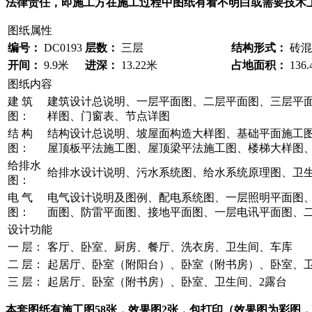
法律责任，即施工方在施工过程中图纸有看不明白或需要技术上支持
图纸属性
编号：
DC0193
层数：
三层
结构形式：
砖混
开间：
9.9米
进深：
13.22米
占地面积：
136
图纸内容
建 筑
建筑设计总说明、一层平面图、二层平面图、三层平面
图：
样图、门窗表、节点详图
结 构
结构设计总说明、坡屋面构造大样图、基础平面施工
图：
屋顶板平法施工图、屋顶梁平法施工图、楼梯大样图
给排水
给排水设计说明、污水系统图、给水系统原理图、卫
图：
电 气
电气设计说明及图例、配电系统图、一层照明平面图
图：
面图、防雷平面图、接地平面图、一层电讯平面图、
设计功能
一 层：
客厅、卧室、厨房、餐厅、洗衣房、卫生间、车库
二 层：
起居厅、卧室（附阳台）、卧室（附书房）、卧室、
三 层：
起居厅、卧室（附书房）、卧室、卫生间、2露台
本套图纸有施工图58张，效果图2张，包打印（效果图为彩图