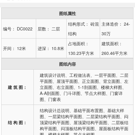
图纸属性
结构形式：
砖混
主体造价：
24-
编号：
DC0022
层数：
二层
结构
30万
占地面积：
建筑面积：
开间：
12米
进深：
10.8米
130.23平方米
260.46平方米
图纸内容
建筑设计说明、工程做法表、一层平面图、二层
平面图、屋顶平面图、正立面图、背立面图、左
建 筑 图：
立面图、右立面图、1-1剖面图、楼梯大样图、
A-A剖面图、门斗详图、节点大样图、门窗详
图、门窗表
结构设计总说明、基础平面布置图、基础大样
图、一层梁结构平面图、二层梁结构平面图、闷
结 构 图：
顶梁结构平面图、屋顶梁结构平面图、二层板结
构平面图、闷顶板结构平面图、屋面板结构平面
图、楼梯大样图、节点大样图