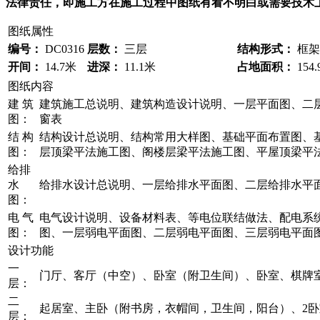
法律责任，即施工方在施工过程中图纸有看不明白或需要技术上支持
图纸属性
编号：
DC0316
层数：
三层
结构形式：
框架
开间：
14.7米
进深：
11.1米
占地面积：
154
图纸内容
建 筑
建筑施工总说明、建筑构造设计说明、一层平面图、二层
图：
窗表
结 构
结构设计总说明、结构常用大样图、基础平面布置图、
图：
层顶梁平法施工图、阁楼层梁平法施工图、平屋顶梁平
给排
水
给排水设计总说明、一层给排水平面图、二层给排水平
图：
电 气
电气设计说明、设备材料表、等电位联结做法、配电系
图：
图、一层弱电平面图、二层弱电平面图、三层弱电平面
设计功能
一
门厅、客厅（中空）、卧室（附卫生间）、卧室、棋牌
层：
二
起居室、主卧（附书房，衣帽间，卫生间，阳台）、2
层：